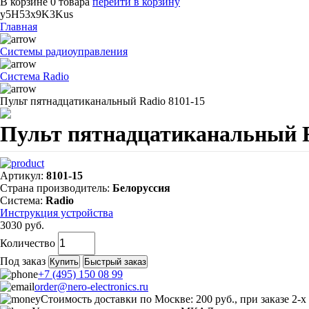
В корзине
0
товара
перейти в корзину
y5H53x9K3Kus
Главная
Системы радиоуправления
Система Radio
Пульт пятнадцатиканальный Radio 8101-15
Пульт пятнадцатиканальный R
Артикул:
8101-15
Страна производитель:
Белоруссия
Система:
Radio
Инструкция устройства
3030 руб.
Количество
Под заказ
Купить
Быстрый заказ
+7 (495) 150 08 99
order@nero-electronics.ru
Стоимость доставки по Москве: 200 руб., при заказе 2-х