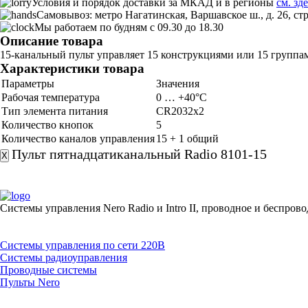
Условия и порядок доставки за МКАД и в регионы
см. зд
Самовывоз: метро Нагатинская, Варшавское ш., д. 26, ст
Мы работаем по будням с 09.30 до 18.30
Описание товара
15-канальный пульт управляет 15 конструкциями или 15 груп
Характеристики товара
Параметры
Значения
Рабочая температура
0 … +40°C
Тип элемента питания
CR2032х2
Количество кнопок
5
Количество каналов управления
15 + 1 общий
Пульт пятнадцатиканальный Radio 8101-15
X
Системы управления Nero Radio и Intro II, проводное и беспрово
Каталог товаров
Системы управления по сети 220В
Системы радиоуправления
Проводные системы
Пульты Nero
Информация