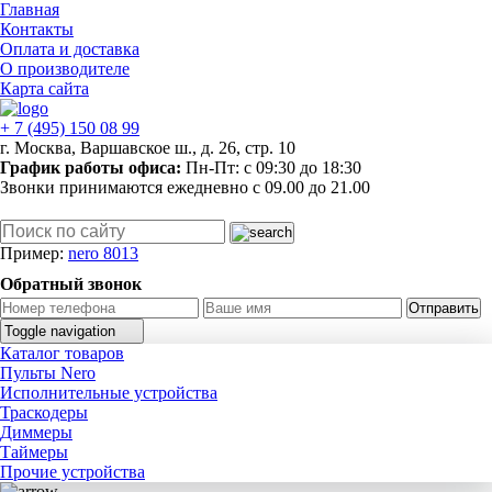
Главная
Контакты
Оплата и доставка
О производителе
Карта сайта
+ 7 (495)
150 08 99
г. Москва, Варшавское ш., д. 26, стр. 10
График работы офиса:
Пн-Пт: c 09:30 до 18:30
Звонки принимаются ежедневно с 09.00 до 21.00
Пример:
nero 8013
Обратный звонок
Отправить
Toggle navigation
Каталог товаров
В корзине
0
товара
перейти в корзину
Пульты Nero
eAGkWQupPmNs
Исполнительные устройства
Главная
Траскодеры
Диммеры
Системы управления по сети 220В
Таймеры
Прочие устройства
Система Nero II