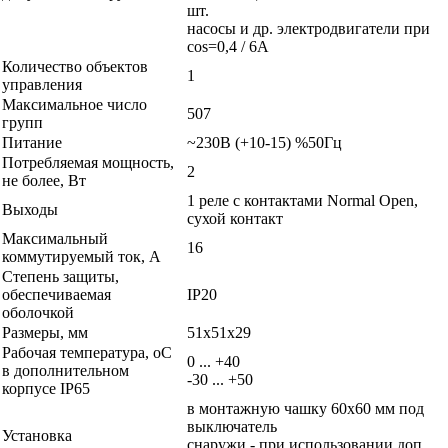
шт.
насосы и др. электродвигатели при
cos=0,4 / 6А
Количество объектов
1
управления
Максимальное число
507
групп
Питание
~230В (+10-15) %50Гц
Потребляемая мощность,
2
не более, Вт
1 реле с контактами Normal Open,
Выходы
сухой контакт
Максимальный
16
коммутируемый ток, А
Степень защиты,
обеспечиваемая
IP20
оболочкой
Размеры, мм
51х51х29
Рабочая температура, oС
0 ... +40
в дополнительном
-30 ... +50
корпусе IP65
в монтажную чашку 60х60 мм под
выключатель
Установка
снаружи - при использовании доп.