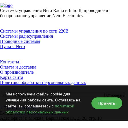
Системы управления Nero Radio и Intro II, проводное и
беспроводное управление Nero Electronics
Каталог товаров
Системы управления по сети 220В
Системы радиоуправления
Проводные системы
Пульты Nero
Информация
Контакты
Оплата и доставка
О производителе
Карта сайта
Политика обработки персональных данных
Обратный звонок
Мы используем файлы cookie для
Отправить
улучшения работы сайта. Оставаясь на
Контактная информация
Принять
сайте, вы соглашаетесь с
политикой
+ 7 (495) 150 08 99
обработки персональных данных
E-mail:
order@nero-electronics.ru
Адес офиса: г.
Москва
,
Варшавское ш., д. 26, стр. 10
Заказ обратного звонка
X