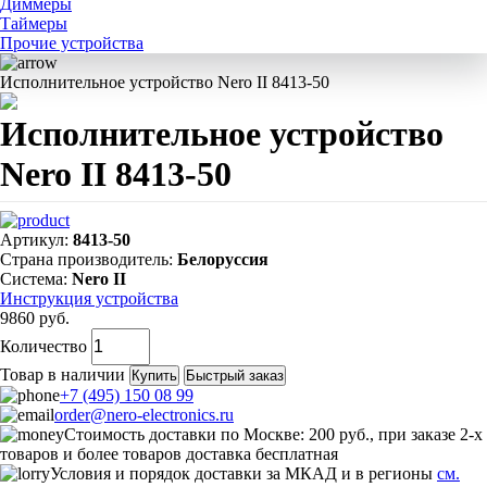
Диммеры
Системы управления по сети 220В
Таймеры
Прочие устройства
Система Nero II
Исполнительное устройство Nero II 8413-50
Исполнительное устройство
Nero II 8413-50
Артикул:
8413-50
Страна производитель:
Белоруссия
Система:
Nero II
Инструкция устройства
9860 руб.
Количество
Товар в наличии
Купить
Быстрый заказ
+7 (495) 150 08 99
order@nero-electronics.ru
Стоимость доставки по Москве: 200 руб., при заказе 2-х
товаров и более товаров доставка бесплатная
Условия и порядок доставки за МКАД и в регионы
см.