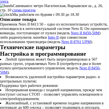
здесь
Самовывоз: метро Нагатинская, Варшавское ш., д. 26,
стр. 10
схема проезда
Мы работаем по будням с 09.30 до 18.30
Описание товара
Приемник Nero II 8413 50 – одно из исполнительных устройств,
относящихся к интеллектуальной системе Nero II. Он принимает
команды, поступающие от пульта (модель
Nero II 8450-50М
)
либо радиопультов линейки
Intro II
при совместном
использовании транскодера (модель
Nero II 8761 UPM
).
Технические параметры
Настройка и программирование
Любой приемник может быть запрограммирован в 507
разных групп, управляемых Nero II (потребуется два и более
пульта централизованного управления, модель
Nero II 8450-
50М
);
Возможность удаленной настройки параметров радио- и
центральных пультов;
Поддержка трех рабочих режимов:
Непрерывная команда с подачей напряжения, прежде чем
поступит сигнал СТОП – позволяет управлять освещением и
электрооборудованием;
Жалюзийный, с установкой времени подачи напряжения в
интервале до 600 секунд – позволяет поднимать и опускать