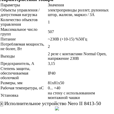
Параметры
Значения
Объекты управления /
электроприводы роллет, рулонных
допустимая нагрузка
штор, жалюзи, маркиз / 3А
Количество объектов
1
управления
Максимальное число
507
групп
Питание
~230В (+10-15) %50Гц
Потребляемая мощность,
2
не более, Вт
2 реле с контактами Normal Open,
Выходы
напряжение 230В
Предохранитель, А
3,15
Степень защиты,
обеспечиваемая
IP40
оболочкой
Размеры, мм
81х81х50
Рабочая температура, oС
0... +40
на стену с использованием
Установка
монтажной чашки
Исполнительное устройство Nero II 8413-50
X