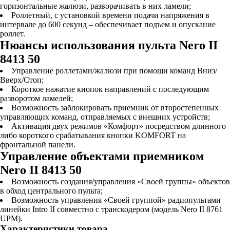
горизонтальные жалюзи, разворачивать в них ламели;
Роллетный, с установкой времени подачи напряжения в
интервале до 600 секунд – обеспечивает подъем и опускание
роллет.
Нюансы использования пульта Nero II
8413 50
Управление роллетами/жалюзи при помощи команд Вниз/
Вверх/Стоп;
Короткое нажатие кнопок направлений с последующим
разворотом ламелей;
Возможность заблокировать приемник от второстепенных
управляющих команд, отправляемых с внешних устройств;
Активация двух режимов «Комфорт» посредством длинного
либо короткого срабатывания кнопки KOMFORT на
фронтальной панели.
Управление объектами приемником
Nero II 8413 50
Возможность создания/управления «Своей группы» объектов
в обход центрального пульта;
Возможность управления «Своей группой» радиопультами
линейки Intro II совместно с транскодером (модель Nero II 8761
UPM).
Характеристики товара